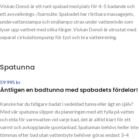
Viskan Donsö är ett runt spabad med plats för 4–5 badande och
ett avsvalknings-/barnsäte. Spabadet har riktbara massagejets,
undervattenslampa och smålampo strax under vattennivån som
lyser upp vattnet med olika färger. Viskan Donsö är utrustat med
separat cirkulationspump för tyst och bra vattenrening.
Spatunna
59 995
kr
Äntligen en badtunna med spabadets fördelar!
Kanske har du tidigare badat i vedeldad tunna eller ägt en själv?
Med vår spatunna slipper du planeringen med att fylla på vatten
och elda för varmvatten vid varje bad, det är alltid klart för ett
varmt och avkopplande spontanbad. Spatunnan behövs heller inte
tömmas efter bad utan vattenbyte behöver göras endast 3–4