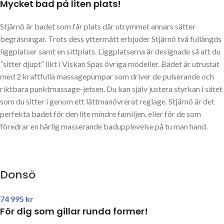
Mycket bad på liten plats!
Stjärnö är badet som får plats där utrymmet annars sätter
begräsningar. Trots dess yttermått erbjuder Stjärnö två fullängds
liggplatser samt en sittplats. Liggplatserna är designade så att du
”sitter djupt” likt i Viskan Spas övriga modeller. Badet är utrustat
med 2 kraftfulla massagepumpar som driver de pulserande och
riktbara punktmassage-jetsen. Du kan själv justera styrkan i sätet
som du sitter i genom ett lättmanövrerat reglage. Stjärnö är det
perfekta badet för den lite mindre familjen, eller för de som
föredrar en härlig masserande badupplevelse på tu man hand.
Donsö
74 995
kr
För dig som gillar runda former!