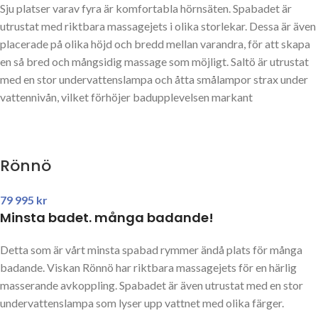
Sju platser varav fyra är komfortabla hörnsäten. Spabadet är
utrustat med riktbara massagejets i olika storlekar. Dessa är även
placerade på olika höjd och bredd mellan varandra, för att skapa
en så bred och mångsidig massage som möjligt. Saltö är utrustat
med en stor undervattenslampa och åtta smålampor strax under
vattennivån, vilket förhöjer badupplevelsen markant
Rönnö
79 995
kr
Minsta badet. många badande!
Detta som är vårt minsta spabad rymmer ändå plats för många
badande. Viskan Rönnö har riktbara massagejets för en härlig
masserande avkoppling. Spabadet är även utrustat med en stor
undervattenslampa som lyser upp vattnet med olika färger.