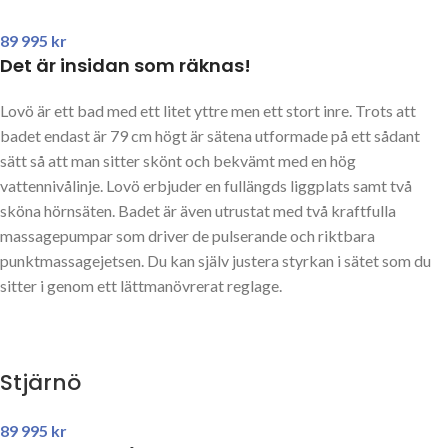
89 995
kr
Det är insidan som räknas!
Lovö är ett bad med ett litet yttre men ett stort inre. Trots att
badet endast är 79 cm högt är sätena utformade på ett sådant
sätt så att man sitter skönt och bekvämt med en hög
vattennivålinje. Lovö erbjuder en fullängds liggplats samt två
sköna hörnsäten. Badet är även utrustat med två kraftfulla
massagepumpar som driver de pulserande och riktbara
punktmassagejetsen. Du kan själv justera styrkan i sätet som du
sitter i genom ett lättmanövrerat reglage.
Stjärnö
89 995
kr