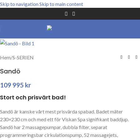
Skip to navigation
Skip to main content
Hem
/
S-SERIEN
Sandö
109 995
kr
Stort och prisvärt bad!
Sandö är kanske vårt mest prisvärda spabad. Badet mäter
230×230 cm och med ett för Viskan Spa signifikant baddjup.
Sandö har 2 massagepumpar, dubbla filter, separat
programmeringsbar cirkulationspump, 52 massagejets,