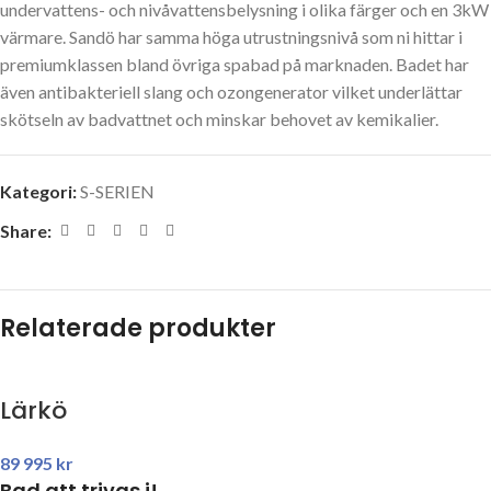
undervattens- och nivåvattensbelysning i olika färger och en 3kW
värmare. Sandö har samma höga utrustningsnivå som ni hittar i
premiumklassen bland övriga spabad på marknaden. Badet har
även antibakteriell slang och ozongenerator vilket underlättar
skötseln av badvattnet och minskar behovet av kemikalier.
Kategori:
S-SERIEN
Share:
Relaterade produkter
Lärkö
89 995
kr
Bad att trivas i!